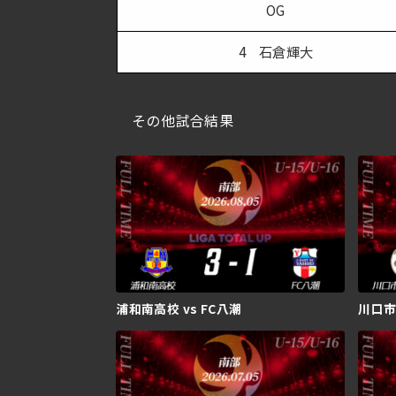
OG
4 石倉輝大
その他試合結果
浦和南高校 vs FC八潮
川口市立