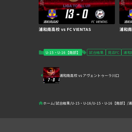
浦和南高校 vs FC VIENTAS
浦和南
U-15・U-16【南部】
試合結果
見沼FC
浦和
浦和南高校 vs アヴェントゥーラ川口
ホーム
試合結果
U-15・U-16
U-15・U-16【南部】
浦