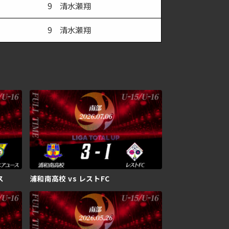
9 清水瀬翔
9 清水瀬翔
ス
浦和南高校 vs レストFC