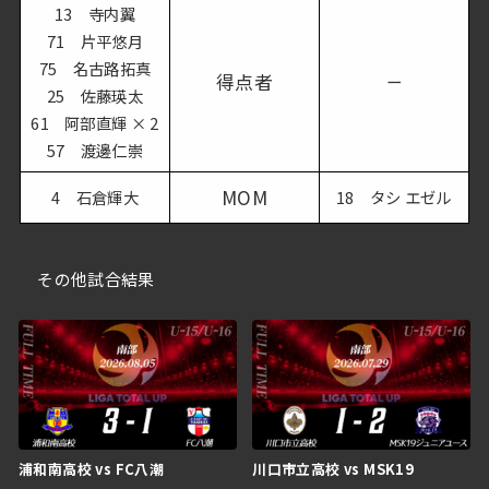
13 寺内翼
71 片平悠月
75 名古路拓真
得点者
ー
25 佐藤瑛太
61 阿部直輝 × 2
57 渡邊仁崇
MOM
4 石倉輝大
18 タシ エゼル
その他試合結果
浦和南高校 vs FC八潮
川口市立高校 vs MSK19