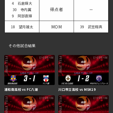
4 石倉輝大
得点者
30 寺内翼
ー
9 阿部直輝
MOM
18 望月雄太
39 武笠翔真
その他試合結果
浦和南高校 vs FC八潮
川口市立高校 vs MSK19