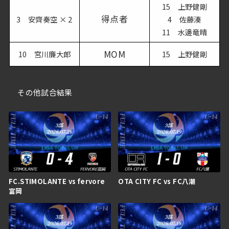
15 上野健剛
得点者
3 安齊奏空 × 2
4 佐藤湊
11 水邊竜晴
MOM
10 宮川廉大郎
15 上野健剛
その他試合結果
FC.STIMOLANTE vs fervore
OTA CITY FC vs FC八潮
富岡