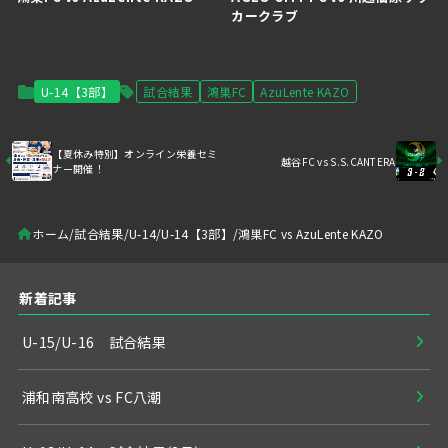
カークラブ
U-14【3部】
試合結果
鴻巣FC
AzuLente KAZO
【夏休み特別】オンライン栄養セミ
越谷FC vs S.S.CANTERA
ナー開催！
ホーム
試合結果
U-14
U-14【3部】
鴻巣FC vs AzuLente KAZO
新着記事
U-15/U-16 試合結果
浦和南高校 vs FC八潮