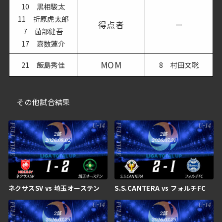
10 黒相駿太
11 折原虎太郎
得点者
ー
7 菌部健吾
17 嘉数蓮介
MOM
21 飯島秀佳
8 村田文聡
その他試合結果
ネクサスSV vs 埼玉オーステン
S.S.CANTERA vs フォルチFC