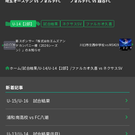
埼玉オーステン vs フォルチFC
フォルチFC vs 越谷FC
U-14【2部】
試合結果
ネクサスSV
ファルカオ久喜
新スポンサー「株式会社エムズアン
川口市立西中学校 vs MSK19
ドカンパニー様（2026シーズ
ン）」のお知らせ
ホーム
試合結果
U-14
U-14【2部】
ファルカオ久喜 vs ネクサスSV
新着記事
U-15/U-16 試合結果
浦和南高校 vs FC八潮
U-13/U-14 試合結果(8月)