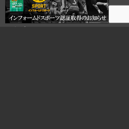
アーカイブ
検索
検
索:
LIGAメンバー表／結果報告書原本
HOME
SAITAMA
IBARAKI
FUJI
KEIHIN
リーグ・結果