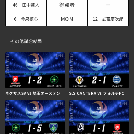
得点者
46 田中蓮人
ー
MOM
6 今泉槙心
12 武富慶次郎
その他試合結果
ネクサスSV vs 埼玉オーステン
S.S.CANTERA vs フォルチFC