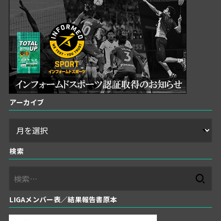
アーカイブ
検索
検
索:
LIGAメンバー表／結果報告書原本