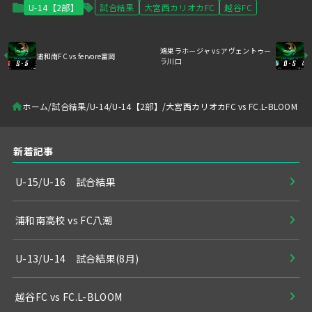
U-14【2部】
試合結果
大宮西カリオカFC
越谷FC
鴻巣ラホージャ vs アヴェントゥー
浦和南FC vs fervore富岡
ラ川口
ホーム
試合結果
U-14
U-14【2部】
大宮西カリオカFC vs FC.L-BLOOM
新着記事
U-15/U-16 試合結果
浦和南高校 vs FC八潮
U-13/U-14 試合結果(8月)
越谷FC vs FC.L-BLOOM