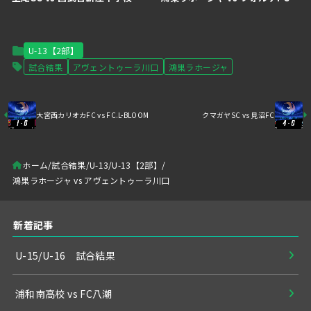
U-13【2部】
試合結果
アヴェントゥーラ川口
鴻巣ラホージャ
大宮西カリオカFC vs FC.L-BLOOM
クマガヤSC vs 見沼FC
ホーム
試合結果
U-13
U-13【2部】
鴻巣ラホージャ vs アヴェントゥーラ川口
新着記事
U-15/U-16 試合結果
浦和南高校 vs FC八潮