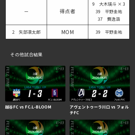
9 大木瑛斗 × 3
得点者
ー
39 平野圭祐
37 費逸涵
MOM
2 矢部凛太郎
39 平野圭祐
その他試合結果
越谷FC vs FC.L-BLOOM
アヴェントゥーラ川口 vs フォル
チFC