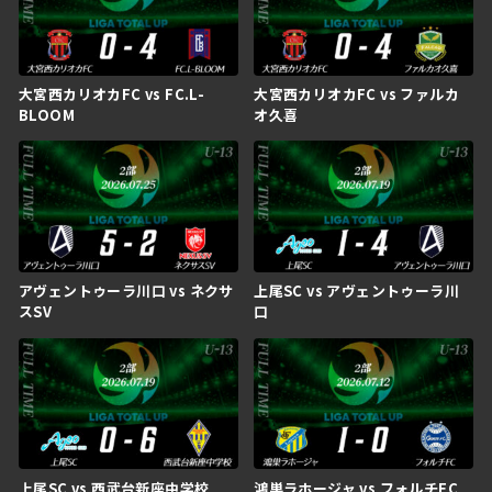
大宮西カリオカFC vs FC.L-
大宮西カリオカFC vs ファルカ
BLOOM
オ久喜
アヴェントゥーラ川口 vs ネクサ
上尾SC vs アヴェントゥーラ川
スSV
口
上尾SC vs 西武台新座中学校
鴻巣ラホージャ vs フォルチFC