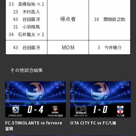
33 高橋桜祐 × 2
23 木村岳人
得点者
43 谷田龍冴
10 関根辰之助
31 小渕翔馬
34 石井鳳太 × 2
MOM
43 谷田龍冴
3 今井継介
その他試合結果
FC.STIMOLANTE vs fervore
OTA CITY FC vs FC八潮
富岡