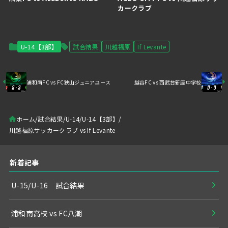
カークラブ
U-14【3部】
試合結果
川越福原
If Levante
浦和南FC vs FC狭山ジュニアユース
越谷FC vs 西武台新座中学校
ホーム
試合結果
U-14
U-14【3部】
川越福原サッカークラブ vs If Levante
新着記事
U-15/U-16 試合結果
浦和南高校 vs FC八潮