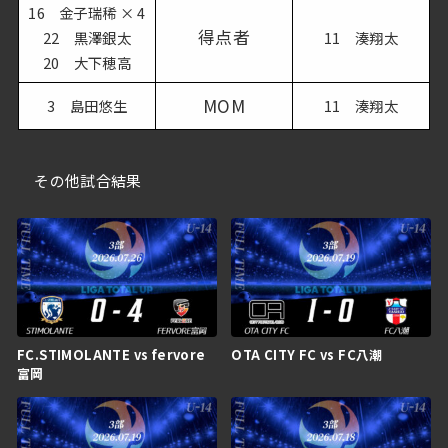
16 金子瑞稀 × 4
得点者
22 黒澤銀太
11 湊翔太
20 大下穂高
MOM
3 島田悠生
11 湊翔太
その他試合結果
FC.STIMOLANTE vs fervore
OTA CITY FC vs FC八潮
富岡