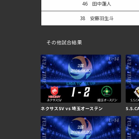
46 田中蓮人
38 安藤羽生斗
その他試合結果
ネクサスSV vs 埼玉オーステン
S.S.