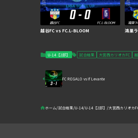
越谷FC vs FC.L-BLOOM
鴻巣ラ
U-14【2部】
試合結果
大宮西カリオカFC
越
FC REGALO vs If Levante
ホーム
試合結果
U-14
U-14【2部】
大宮西カリオカFC 