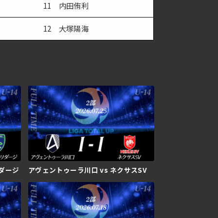
11 内田侑利
12 大塚陽海
リダージ
アヴェントゥーラ川口 vs ネクサスSV