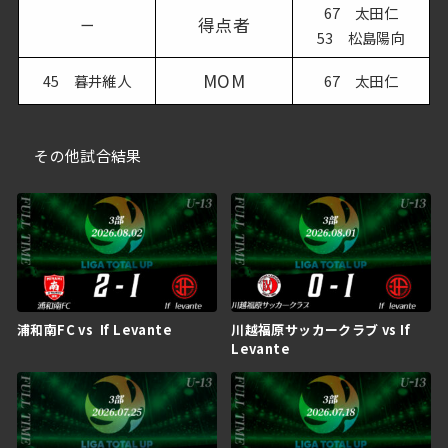
67 太田仁
得点者
ー
53 松島陽向
MOM
45 暮井維人
67 太田仁
その他試合結果
浦和南FC vs If Levante
川越福原サッカークラブ vs If
Levante