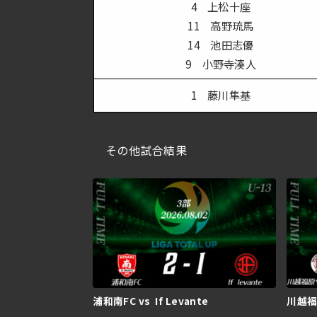
4 上松十座
11 高野琉馬
14 池田志優
9 小野寺湊人
1 藤川隼基
その他試合結果
浦和南FC vs If Levante
川越福原