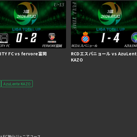
ITY FC vs fervore富岡
RCDエスパニョール vs AzuLent
KAZO
AzuLente KAZO
ZO vs FC狭山ジュニアユース