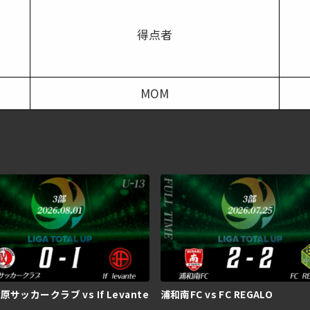
得点者
MOM
サッカークラブ vs If Levante
浦和南FC vs FC REGALO