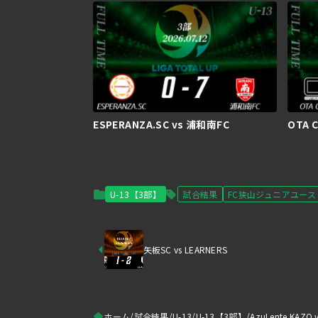
ESPERANZA.SC vs 浦和南FC
OTA C
U-13【3部】
試合結果
FC狭山ジュニアユース
矢板SC vs LEARNERS
ホーム
試合結果
U-13
U-13【3部】
AzuLente KA