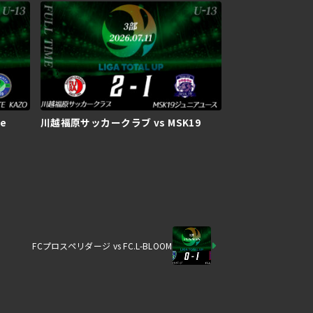
e
川越福原サッカークラブ vs MSK19
FCプロスペリダージ vs FC.L-BLOOM