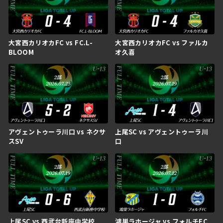
大宮西カリオカFC vs FC.L-
大宮西カリオカFC vs ファルカ
BLOOM
オ久喜
アヴェントゥーラ川口 vs ネクサ
上尾SC vs アヴェントゥーラ川
スSV
口
上尾SC vs 西武台新座中学校
鴻巣ラホージャ vs フォルチFC