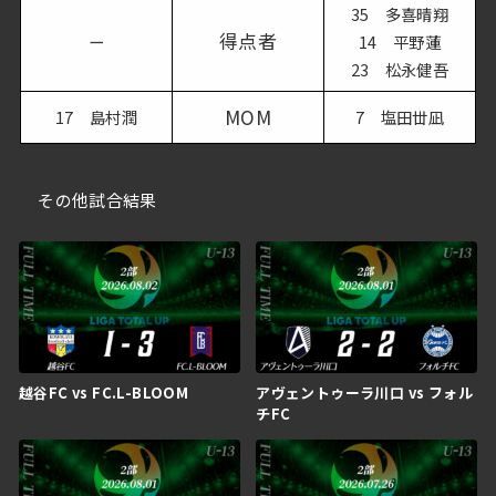
35 多喜晴翔
得点者
ー
14 平野蓮
23 松永健吾
MOM
17 島村潤
7 塩田丗凪
その他試合結果
越谷FC vs FC.L-BLOOM
アヴェントゥーラ川口 vs フォル
チFC