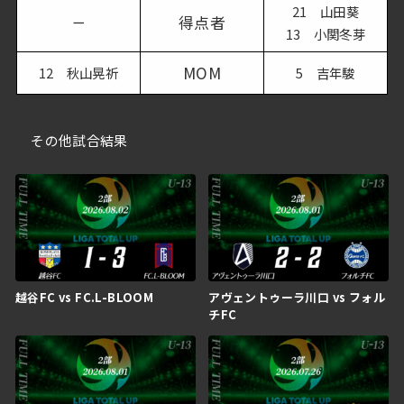
21 山田葵
得点者
ー
13 小関冬芽
MOM
12 秋山晃祈
5 吉年駿
その他試合結果
越谷FC vs FC.L-BLOOM
アヴェントゥーラ川口 vs フォル
チFC