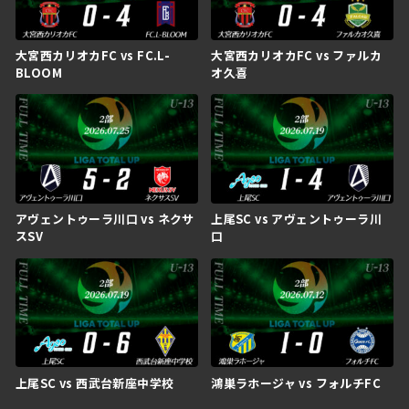
大宮西カリオカFC vs FC.L-
大宮西カリオカFC vs ファルカ
BLOOM
オ久喜
アヴェントゥーラ川口 vs ネクサ
上尾SC vs アヴェントゥーラ川
スSV
口
上尾SC vs 西武台新座中学校
鴻巣ラホージャ vs フォルチFC