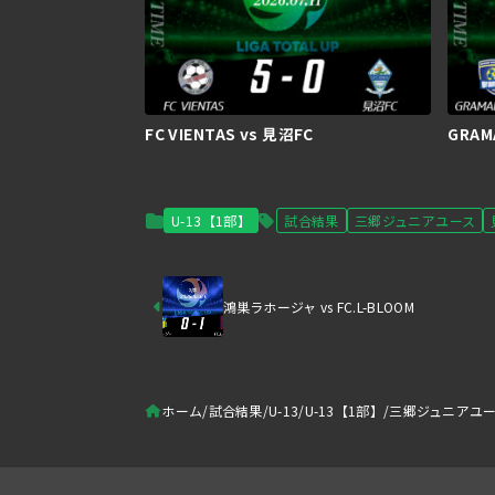
FC VIENTAS vs 見沼FC
GRAM
U-13【1部】
試合結果
三郷ジュニアユース
鴻巣ラホージャ vs FC.L-BLOOM
ホーム
試合結果
U-13
U-13【1部】
三郷ジュニアユース 