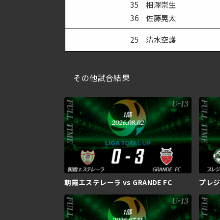
35 相澤崇生
36 佐藤晃太
25 清水空護
その他試合結果
朝霞エステレーラ vs GRANDE FC
プレジー