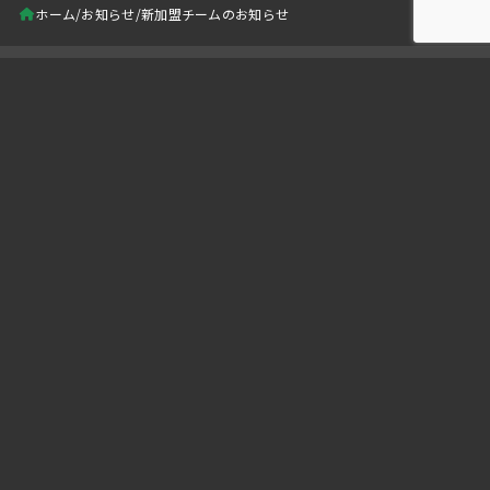
ホーム
お知らせ
新加盟チームのお知らせ
新着記事
U-15/U-16 試合結果
浦和南高校 vs FC八潮
U-13/U-14 試合結果(8月)
越谷FC vs FC.L-BLOOM
ネクサスSV vs 埼玉オーステン
カテゴリー
試合結果一覧
(12)