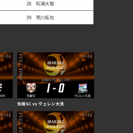
28 松浦大智
39 荒川拓也
矢板SC vs ヴェレン大洗