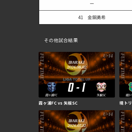
ー
41 金銅勇希
その他試合結果
霞ヶ浦FC vs 矢板SC
境トリニ