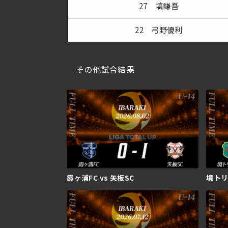
27 塙謙吾
22 弓野優利
その他試合結果
霞ヶ浦FC vs 矢板SC
境トリニ