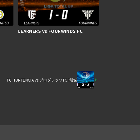
LEARNERS vs FOURWINDS FC
FC HORTENCIA vs プログレッソTCF稲城