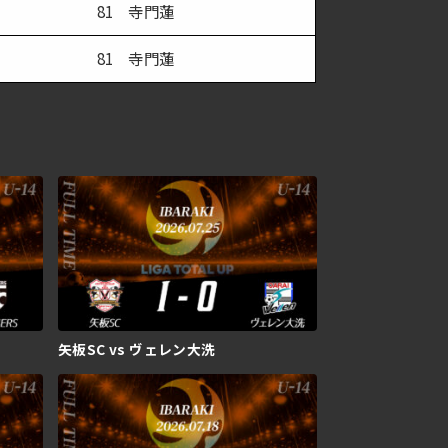
81 寺門蓮
81 寺門蓮
矢板SC vs ヴェレン大洗