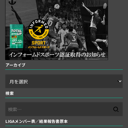
アーカイブ
検索
検
索:
LIGAメンバー表／結果報告書原本