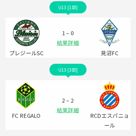
U13 [1部]
1 – 0
結果詳細
プレジールSC
見沼FC
U13 [3部]
2 – 2
結果詳細
FC REGALO
RCDエスパニョ
ール