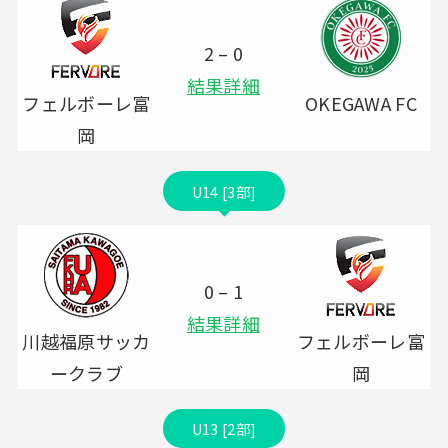
2 – 0
結果詳細
フェルボーレ富
OKEGAWA FC
岡
U14 [3部]
0 – 1
結果詳細
川越福原サッカ
フェルボーレ富
ークラブ
岡
U13 [2部]