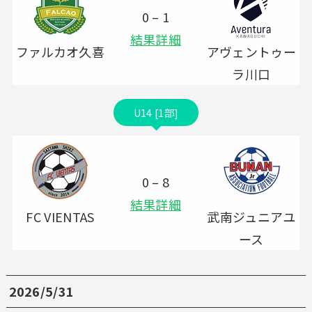
0 – 1
結果詳細
ファルカオ久喜
アヴェントゥー
ラ川口
U14 [1部]
0 – 8
結果詳細
FC VIENTAS
武南ジュニアユ
ース
2026/5/31