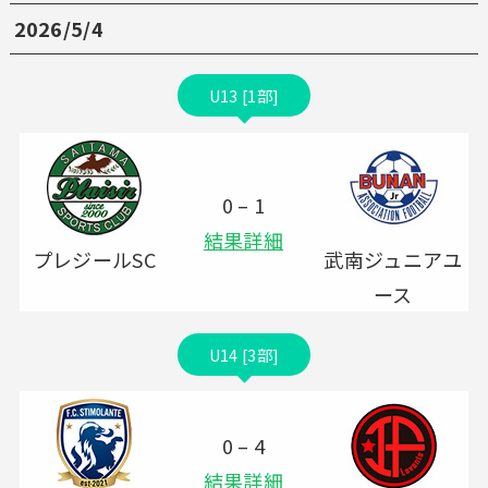
2026/5/4
U13 [1部]
0 – 1
結果詳細
プレジールSC
武南ジュニアユ
ース
U14 [3部]
0 – 4
結果詳細