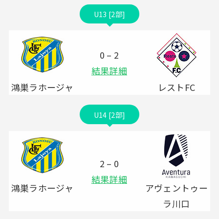
U13 [2部]
0 – 2
結果詳細
鴻巣ラホージャ
レストFC
U14 [2部]
2 – 0
結果詳細
鴻巣ラホージャ
アヴェントゥー
ラ川口