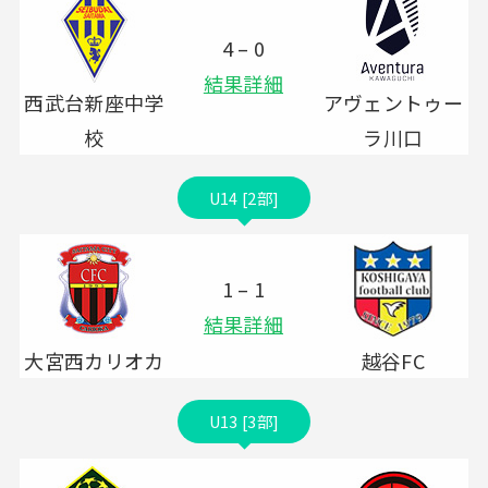
4 – 0
結果詳細
西武台新座中学
アヴェントゥー
校
ラ川口
U14 [2部]
1 – 1
結果詳細
大宮西カリオカ
越谷FC
U13 [3部]