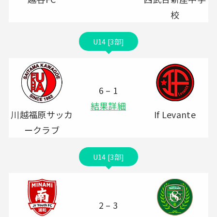
校
U14 [3部]
6 – 1
結果詳細
川越福原サッカ
If Levante
ークラブ
U14 [3部]
2 – 3