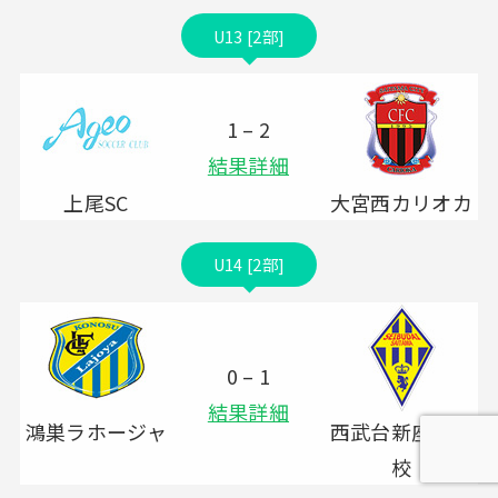
U13 [2部]
1 – 2
結果詳細
上尾SC
大宮西カリオカ
U14 [2部]
0 – 1
結果詳細
鴻巣ラホージャ
西武台新座中学
校