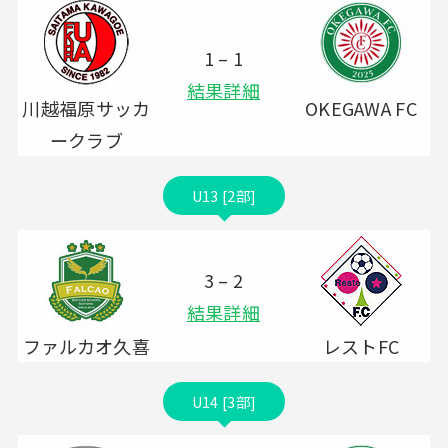
1 – 1
結果詳細
川越福原サッカ
OKEGAWA FC
ークラブ
U13 [2部]
3 – 2
結果詳細
ファルカオ久喜
レストFC
U14 [3部]