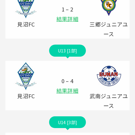
1 – 2
結果詳細
見沼FC
三郷ジュニアユ
ース
U13 [1部]
0 – 4
結果詳細
見沼FC
武南ジュニアユ
ース
U14 [3部]