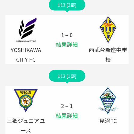
U13 [2部]
1 – 0
結果詳細
YOSHIKAWA
西武台新座中学
CITY FC
校
U13 [1部]
2 – 1
結果詳細
三郷ジュニアユ
見沼FC
ース