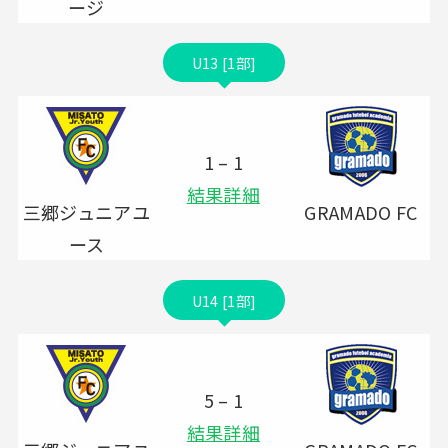
ージ
U13 [1部]
1 – 1
結果詳細
三郷ジュニアユ
GRAMADO FC
ース
U14 [1部]
5 – 1
結果詳細