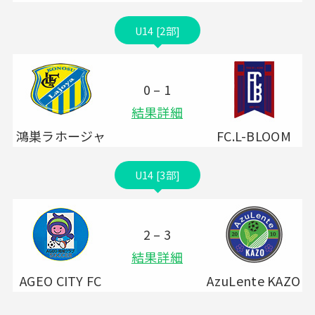
U14 [2部]
0 – 1
結果詳細
鴻巣ラホージャ
FC.L-BLOOM
U14 [3部]
2 – 3
結果詳細
AGEO CITY FC
AzuLente KAZO