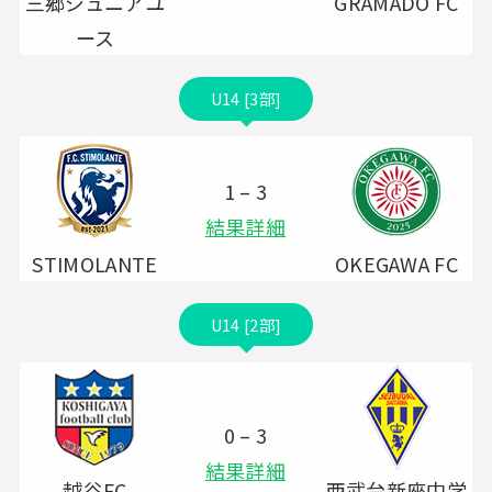
三郷ジュニアユ
GRAMADO FC
ース
U14 [3部]
1 – 3
結果詳細
STIMOLANTE
OKEGAWA FC
U14 [2部]
0 – 3
結果詳細
越谷FC
西武台新座中学