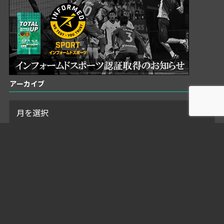
アーカイブ
検索
検
索:
LIGAメンバー表／結果報告書原本