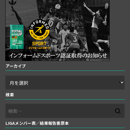
アーカイブ
検索
検
索:
LIGAメンバー表／結果報告書原本